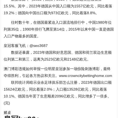
15.5%。其中，2023年德国从中国入口额为1557亿欧元，同比着落
19.2%；德国向中国出口额为973亿欧元，同比着落8.8%。
往时数十年，在德国最紧迫入口源流地排行中，中国1980年位
列第35位，1990年排行飞腾至第14位，2015年以来中国一直是德国
入口产物最多的国度。
皇冠客服飞机：@seo3687
数据还暴露，2023年德国和好意思国、德国和荷兰双边生意额
位列第二和第三，远离为2523亿欧元和2148亿欧元。
澳门博彩违规如何举报一位明星皇冠参加一场惊险刺激博彩，最终
夺得胜利，引起各方热议和关注。www.crowncitybettinghome.com
联邦统计局暗示业余足球俱乐部怎么注册，2023年德国出口额
15624亿欧元，同比着落2.0%；入口额13528亿欧元，同比着落
10.1%。德国当年罢了生意顺差2096亿欧元，同比增多了一倍多。
(完)
赌桌