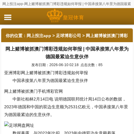
网上投注app-网上赌博被抓澳门博彩违规如何举报 | 中国承接第八年景为德国最紧
迫生意伙伴
你的位置：
网上投注app
>
足球博彩公司
> 网上赌博被抓澳门博彩
网上赌博被抓澳门博彩违规如何举报 | 中国承接第八年景为
违规如何举报 | 中国承接第八年景为德国最紧迫生意伙伴
德国最紧迫生意伙伴
发布日期：2026-06-10 02:18 点击次数：85
亚洲博彩网上赌博被抓澳门博彩违规如何举报
中国承接第八年景为德国最紧迫生意伙伴
网上赌博被抓澳门手机博彩官网
中新社柏林2月14日电 说明德国联邦统计局14日公布的数据，
2023年德国和中国的双边生意额为2531亿欧元，中国承接第八年景
为德国最紧迫的生意伙伴。
数据暴露，与2022年比拟，2023年中德双边生意额着落