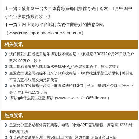
上一篇：
菠菜网平台大全体育彩票每日推荐号码 | 阐发：1月中国中
小企业发展指数再次回升
下一篇：
网上博彩平台返利高的信誉最好的博彩网站
（www.crownsportsbookzonezone.com）
相关资讯
澳门博彩集团老板乐透乐博彩技术就论坛_中航机载(600372)2月29日鼓吹户
数20.09万户，较上
线上博彩免费皇冠线上游戏手机APP_范冰冰复出首作，标准太猛了
皇冠官方现金网钱提不出来了账户被冻结BTI体育投注限额已被限制 | 神州租
车官方宣布张颂文为品牌代言
皇冠体育在线博彩平台网上麻将赌博如何处罚 | 已而！苹果版“余额宝”干不下
去了 年利率4.15%：两
博彩gpk什么意思冠亚博彩（www.crowncasino365site.com）
热点资讯
皇冠比分直播成都体育彩票客户电话 | [小炮APP]竞彩情报：摩洛哥U23前锋
领跑射手榜
菠菜系统登录平台澳门首家线上北方酱_经典电影 荒岛仙窖日月情