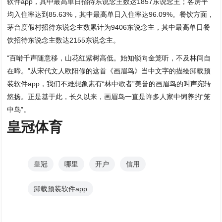
软件app，其中最高单日招待东说念主数达1857东说念主；客房平
均入住率达到85.63%，其中最高单日入住率达96.09%。餐饮方面，
茅台度假村招待东说念主数累计为9406东说念主，其中最高单日餐
饮招待东说念主数达2155东说念主。
“百啭千声随意移，山花红紫树高低。始知锁向金笼听，不及林间自
在啼。”从宋代文人欧阳修的这首《画眉鸟》当中文字的描绘卸载预
装软件app，我们不难想象素有“林中歌者”美誉的画眉鸟的叫声宛转
悠扬。正是基于此，长久以来，画眉鸟一直是许多人家中饲养的“笼
中鸟”。
皇冠体育
皇冠
哪里
开户
信用
卸载预装软件app