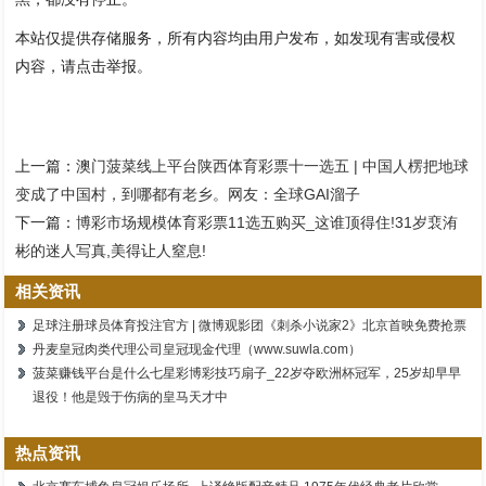
本站仅提供存储服务，所有内容均由用户发布，如发现有害或侵权
内容，请点击举报。
上一篇：
澳门菠菜线上平台陕西体育彩票十一选五 | 中国人楞把地球
变成了中国村，到哪都有老乡。网友：全球GAI溜子
下一篇：
博彩市场规模体育彩票11选五购买_这谁顶得住!31岁裵洧
彬的迷人写真,美得让人窒息!
相关资讯
足球注册球员体育投注官方 | 微博观影团《刺杀小说家2》北京首映免费抢票
丹麦皇冠肉类代理公司皇冠现金代理（www.suwla.com）
菠菜赚钱平台是什么七星彩博彩技巧扇子_22岁夺欧洲杯冠军，25岁却早早
退役！他是毁于伤病的皇马天才中
热点资讯